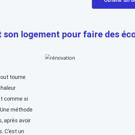
son logement pour faire des éc
tout tourne
chaleur
est comme si
. Une méthode
s, après avoir
s. C’est un