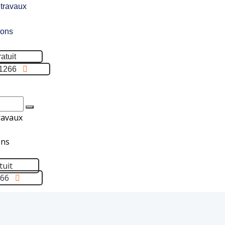
 travaux
ions
atuit
1266
ravaux
ons
tuit
266