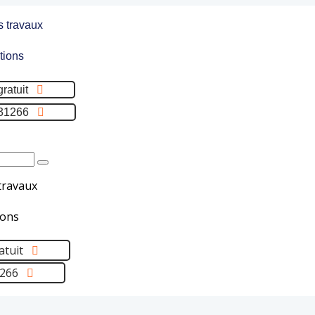
s travaux
tions
gratuit
31266
travaux
ions
atuit
1266