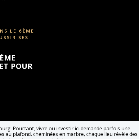
NS LE 6ÈME
USSIR SES
6ÈME
LET POUR
urg. Pourtant, vivre ou investir ici demande parfois une
es au plafond, cheminées en marbre, chaque lieu révèle des