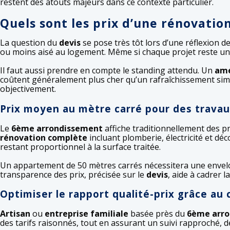
restent des atouts majeurs dans ce contexte particulier.
Quels sont les prix d’une rénovati
La question du
devis
se pose très tôt lors d’une réflexion d
ou moins aisé au logement. Même si chaque projet reste uni
Il faut aussi prendre en compte le standing attendu. Un
amé
coûtent généralement plus cher qu’un rafraîchissement si
objectivement.
Prix moyen au mètre carré pour des travau
Le
6ème arrondissement
affiche traditionnellement des pri
rénovation complète
incluant plomberie, électricité et dé
restant proportionnel à la surface traitée.
Un appartement de 50 mètres carrés nécessitera une envelo
transparence des prix, précisée sur le
devis
, aide à cadrer 
Optimiser le rapport qualité-prix grâce au 
Artisan
ou
entreprise familiale
basée près du
6ème arr
des tarifs raisonnés, tout en assurant un suivi rapproché, de