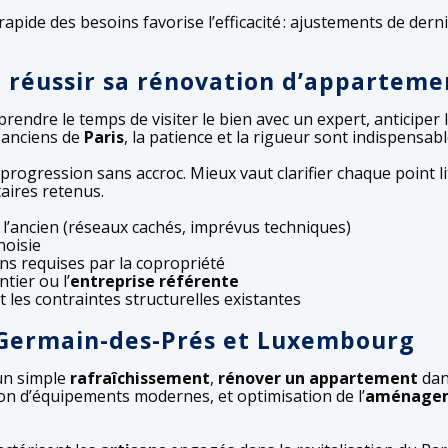
 rapide des besoins favorise l’efficacité : ajustements de de
 réussir sa rénovation d’appartemen
endre le temps de visiter le bien avec un expert, anticiper
s anciens de
Paris
, la patience et la rigueur sont indispensabl
e progression sans accroc. Mieux vaut clarifier chaque point l
aires retenus.
l’ancien (réseaux cachés, imprévus techniques)
hoisie
ons requises par la copropriété
tier ou l’
entreprise référente
et les contraintes structurelles existantes
t-Germain-des-Prés et Luxembourg
un simple
rafraîchissement
,
rénover un appartement
dan
ion d’équipements modernes, et optimisation de l’
aménagem