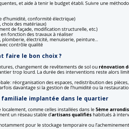
réquentes, et aide à tenir le budget établi. Suivre une méthod
e d’humidité, conformité électrique)
t, choix des matériaux)
nt de façade, modification structurelle, etc.)
en fonction des travaux à réaliser
, plomberie, électricité, menuiserie, peinture…
avec contrôle qualité
 faire le bon choix ?
eintures, changement de revêtements de sol ou
rénovation de
ntier trop lourd. La durée des interventions reste alors lim
ale : réorganisation des espaces, redistribution des pièces,
arfois davantage si la gestion de l’humidité ou la restaurat
 familiale implantée dans le quartier
 localement, comme celles installées dans le
5ème arrondi
nnent un réseau stable d’
artisans qualifiés
habitués à interv
, notamment pour le stockage temporaire ou l’acheminement de