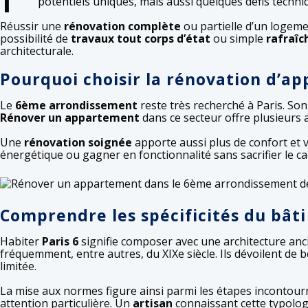
potentiels uniques, mais aussi quelques défis techn
Réussir une
rénovation complète
ou partielle d’un logem
possibilité de
travaux tout corps d’état
ou simple
rafraî
architecturale.
Pourquoi choisir la rénovation d’ap
Le
6ème arrondissement
reste très recherché à Paris. Son
Rénover un appartement
dans ce secteur offre plusieurs 
Une
rénovation soignée
apporte aussi plus de confort et va
énergétique ou gagner en fonctionnalité sans sacrifier le ca
Comprendre les spécificités du bât
Habiter
Paris 6
signifie composer avec une architecture anc
fréquemment, entre autres, du XIXe siècle. Ils dévoilent de
limitée.
La mise aux normes figure ainsi parmi les étapes incontour
attention particulière. Un
artisan
connaissant cette typologi