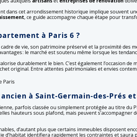
iques auxquels
artisans
et
entreprises de rénovation
doive
ent dans cet arrondissement historique implique souvent un
chissement
, ce guide accompagne chaque étape pour transfo
partement à Paris 6 ?
 cadre de vie, son patrimoine préservé et la proximité des m
avantages : le marché est soutenu même lorsque les tendance
lorise durablement le bien. C’est également l’occasion de mod
chet original. Entre attentes patrimoniales et envies contemp
i ancien à Saint-Germain-des-Prés 
ienne, parfois classée ou simplement protégée au titre du 
 belles hauteurs sous plafond, mais peuvent s’accompagner d
nables, d’autant plus que certains immeubles disposent enc
e d’habitat identifiera rapidement les contraintes et saura