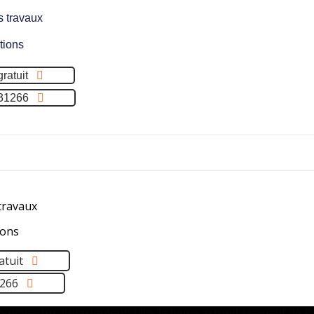
s travaux
tions
gratuit
31266
travaux
ions
atuit
1266