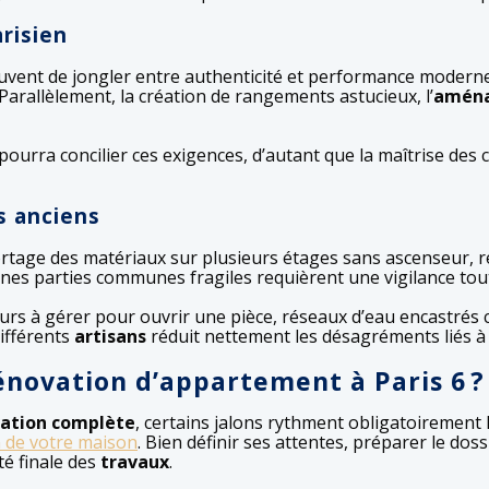
risien
ent de jongler entre authenticité et performance moderne.
Parallèlement, la création de rangements astucieux, l’
aména
pourra concilier ces exigences, d’autant que la maîtrise des c
s anciens
Portage des matériaux sur plusieurs étages sans ascenseur, 
nes parties communes fragiles requièrent une vigilance tout
eurs à gérer pour ouvrir une pièce, réseaux d’eau encastrés c
ifférents
artisans
réduit nettement les désagréments liés à c
rénovation d’appartement à Paris 6 ?
ation complète
, certains jalons rythment obligatoirement l
n de votre maison
. Bien définir ses attentes, préparer le dos
té finale des
travaux
.