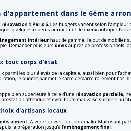
on d’appartement dans le 6ème arro
e
rénovation
à
Paris 6
. Les budgets varient selon l’ampleur d
que, quelques repères permettent de mieux anticiper l’enve
nagement intérieur
haut de gamme, l’ajout de mobilier su
mple. Demander plusieurs
devis
auprès de professionnels lo
x tout corps d’état
x parmi les plus élevés de la capitale, aussi bien pour l’ach
coration, le budget par mètre carré démarre rarement bas. Il 
ppe bien supérieure à celle d’une
rénovation partielle
, n
la prestation attendue et évite toute mauvaise surprise au fil
choix d’artisans locaux
ondissement
s’avère souvent un choix malin. Maîtrisant parf
puis la préparation jusqu’à l’
aménagement final
.