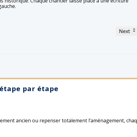
s historique. Chaque chantier laisse place à une écriture
 gauche.
Next
 étape par étape
artement ancien ou repenser totalement l’aménagement, cha