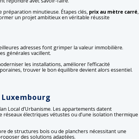
nt répondre avec savoir-faire.
e préparation minutieuse. Étapes clés,
prix au mètre carré
,
rmer un projet ambitieux en véritable réussite
eilleures adresses font grimper la valeur immobilière.
s générales vacillent.
erniser les installations, améliorer l’efficacité
oraines, trouver le bon équilibre devient alors essentiel.
et Luxembourg
Plan Local d’Urbanisme. Les appartements datent
e réseaux électriques vétustes ou d’une isolation thermique
ore de structures bois ou de planchers nécessitant une
 proposer des solutions adaptées.