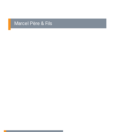
Marcel Père & Fils
Votre demande
a bien été
envoyée